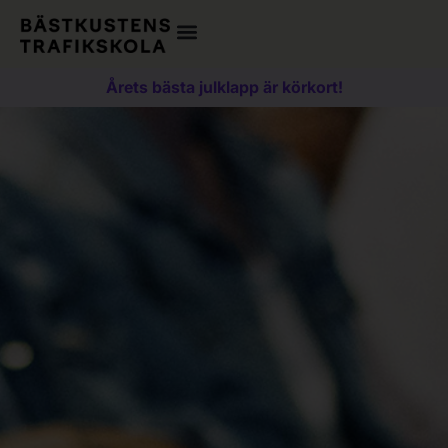
Årets bästa julklapp är körkort!