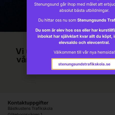
Stenungsund går ihop med målet att erbju
absolut bästa utbildningar.
Du hittar oss nu som
Stenungsunds Traf
Du som är elev hos oss eller har kurstillf
inbokat har självklart kvar allt du köpt, 
elevsaldo och elevcentral.
Vi uppdaterar just nu
Välkommen till vår nya hemsida!
vår e-handel! (09:49
stenungsundstrafikskola.se
fredag)
Kontaktuppgifter
Bästkustens Trafikskola
Göteborgsvägen 1