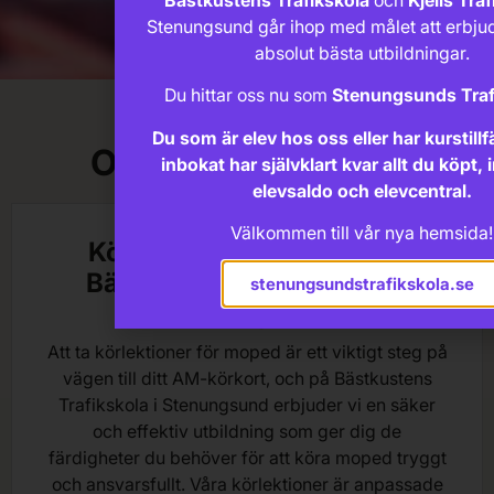
Stenungsund går ihop med målet att erbju
absolut bästa utbildningar.
Du hittar oss nu som
Stenungsunds Traf
Du som är elev hos oss eller har kurstillf
Om körlektionerna
inbokat har självklart kvar allt du köpt, 
elevsaldo och elevcentral.
Välkommen till vår nya hemsida!
Körlektioner för Moped –
Bästkustens Trafikskola i
stenungsundstrafikskola.se
Stenungsund
Att ta körlektioner för moped är ett viktigt steg på
vägen till ditt AM-körkort, och på Bästkustens
Trafikskola i Stenungsund erbjuder vi en säker
och effektiv utbildning som ger dig de
färdigheter du behöver för att köra moped tryggt
och ansvarsfullt. Våra körlektioner är anpassade