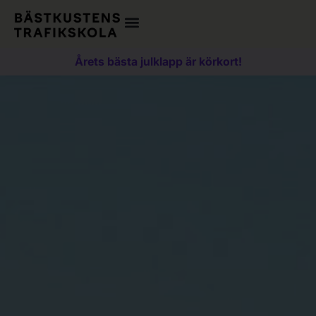
Årets bästa julklapp är körkort!