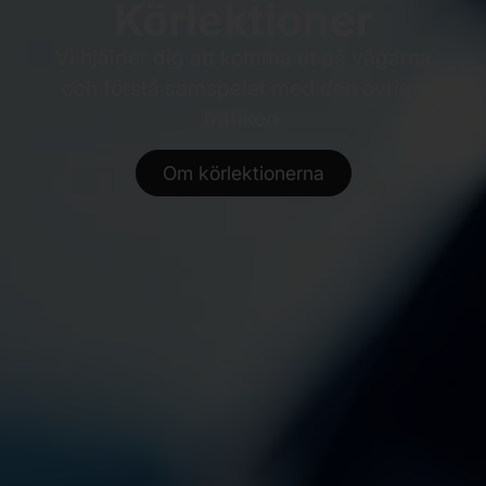
Körlektioner
Vi hjälper dig att komma ut på vägarna
och förstå samspelet med den övriga
trafiken.
Om körlektionerna